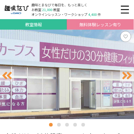
趣味とまなびで毎日を、もっと楽しく
お教室
21,000
教室
オンラインレッスン・ワークショップ
4,400
件
教室情報
無料体験レッスン有り