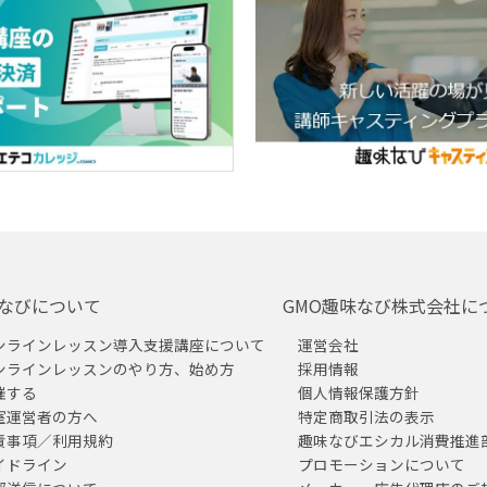
なびについて
GMO趣味なび株式会社に
ンラインレッスン導入支援講座について
運営会社
ンラインレッスンのやり方、始め方
採用情報
催する
個人情報保護方針
室運営者の方へ
特定商取引法の表示
責事項／利用規約
趣味なびエシカル消費推進
イドライン
プロモーションについて