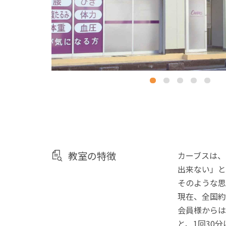
教室の特徴
カーブスは、
出来ない」と
そのような思
現在、全国約
会員様からは
と、1回30