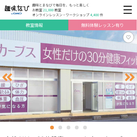
趣味とまなびで毎日を、もっと楽しく
お教室
21,000
教室
オンラインレッスン・ワークショップ
4,400
件
教室情報
無料体験レッスン有り