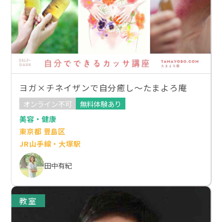
ヨガ×チネイザンで自分癒し～たまよろ庵
オンライン不可
無料体験あり
美容・健康
東京都 豊島区
JR山手線・大塚駅
田中有紀
教室