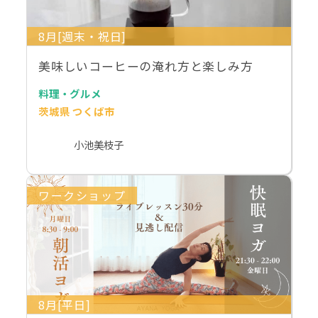
8月[週末・祝日]
美味しいコーヒーの淹れ方と楽しみ方
料理・グルメ
茨城県 つくば市
小池美枝子
ワークショップ
8月[平日]