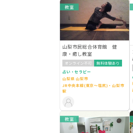
教室
山梨市民総合体育館 健
康・癒し教室
オンライン不可
無料体験あり
占い・セラピー
山梨県 山梨市
JR中央本線(東京～塩尻)・山梨市
駅
教室