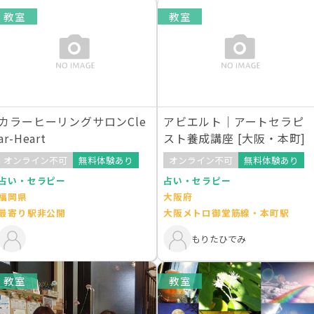
教室
教室
カラーヒーリングサロンCle
アビエルト｜アートセラピ
ar-Heart
スト養成講座 [大阪・本町]
オンライン不可
無料体験あり
オンライン不可
無料体験あり
占い・セラピー
占い・セラピー
福岡県
大阪府
最寄り駅非公開
大阪メトロ御堂筋線・本町駅
もりたひでみ
教室
教室