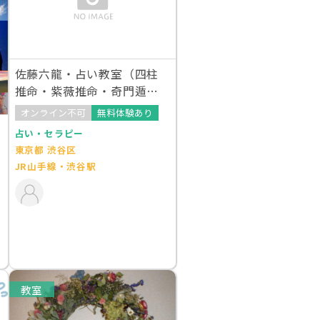
佐藤六龍・占い教室（四柱
推命・紫薇推命・奇門遁
甲・五行易・六壬・人相・
オンライン不可
無料体験あり
手相・命名・風水）
占い・セラピー
東京都 渋谷区
JR山手線・渋谷駅
教室