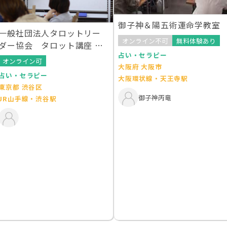
御子神＆陽五術運命学教室
一般社団法人タロットリー
オンライン不可
無料体験あり
ダー協会 タロット講座 渋
占い・セラピー
谷校
オンライン可
大阪府 大阪市
占い・セラピー
大阪環状線・天王寺駅
東京都 渋谷区
御子神丙竜
JR山手線・渋谷駅
ープ メンタルサポート山口