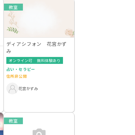
教室
ディアシフォン 花宮かず
み
オンライン可
無料体験あり
占い・セラピー
住所非公開
花宮かずみ
教室