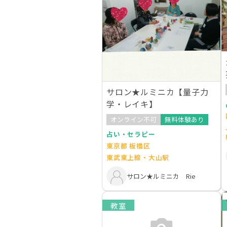
サロン★ルミニカ【量子力
学・レイキ】
オンライン不可
無料体験あり
占い・セラピー
東京都 板橋区
東武東上線・大山駅
サロン★ルミニカ Rie
教室