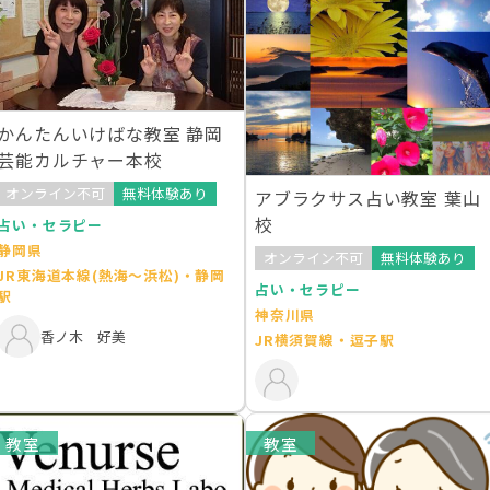
かんたんいけばな教室 静岡
芸能カルチャー本校
オンライン不可
無料体験あり
アブラクサス占い教室 葉山
校
占い・セラピー
静岡県
オンライン不可
無料体験あり
JR東海道本線(熱海～浜松)・静岡
占い・セラピー
駅
神奈川県
香ノ木 好美
JR横須賀線・逗子駅
教室
教室