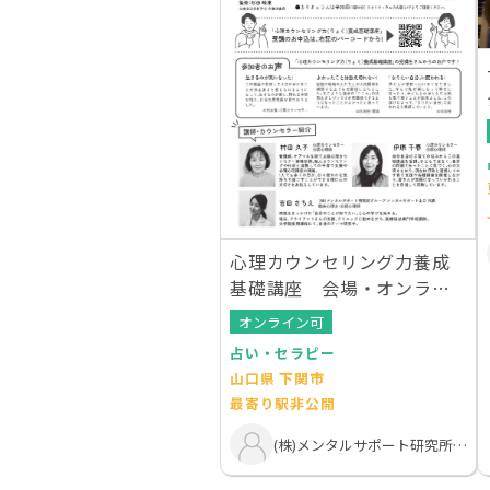
心理カウンセリング力養成
基礎講座 会場・オンライ
ン同時開催！
オンライン可
占い・セラピー
山口県 下関市
最寄り駅非公開
(株)メンタルサポート研究所グル