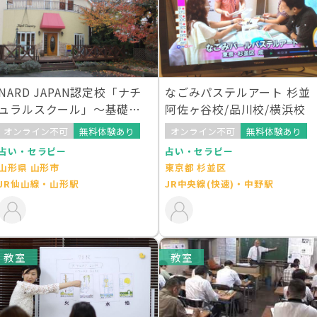
NARD JAPAN認定校「ナチ
なごみパステルアート 杉並
ュラルスクール」～基礎か
阿佐ヶ谷校/品川校/横浜校
ら学ぶメディカルアロマテ
オンライン不可
無料体験あり
オンライン不可
無料体験あり
ラピー 山形本校
占い・セラピー
占い・セラピー
山形県 山形市
東京都 杉並区
JR仙山線・山形駅
JR中央線(快速)・中野駅
教室
教室