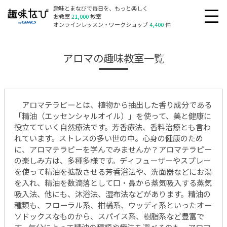
趣味とまなびで毎日を、もっと楽しく
お教室
21,000
教室
オンラインレッスン・ワークショップ
4,400
件
アロマの趣味教室一覧
アロマテラピーとは、植物から抽出した香り成分である
「精油（エッセンシャルオイル）」を使って、美と健康に
役立てていく自然療法です。芳香療法、香料治療とも言わ
れています。ストレスの多い世の中。心身の健康のため
に、アロマテラピーを学んでみませんか？アロマテラピー
の楽しみ方は、多種多様です。ディフューザーやスプレー
を使って精油を拡散させる芳香浴法や、洗面器などにお湯
を入れ、精油を数滴落として口・鼻から蒸気吸入する蒸気
吸入法、他にも、沐浴法、湿布法などがあります。精油の
種類も、フローラル系、柑橘系、ウッディ系といったオー
ソドックスなものから、スパイス系、樹脂系など豊富で
す。気分によって精油の種類や療法を選べるのも、アロマ