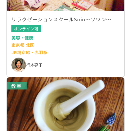
リラクゼーションスクールSoin～ソワン～
オンライン可
美容・健康
東京都 北区
JR埼京線・赤羽駅
行木亮子
教室