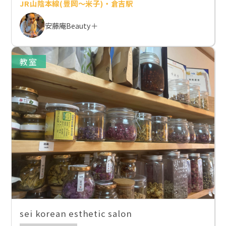
JR山陰本線(豊岡～米子)・倉吉駅
安藤庵Beauty＋
教室
sei korean esthetic salon