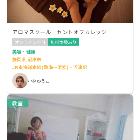
アロマスクール セントオブカレッジ
オンライン不可
無料体験あり
美容・健康
静岡県 沼津市
JR東海道本線(熱海～浜松)・沼津駅
小林ゆうこ
教室