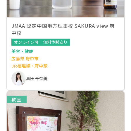
JMAA 認定中国地方理事校 SAKURA view 府
中校
オンライン可
無料体験あり
美容・健康
広島県 府中市
JR福塩線・府中駅
真田 千奈美
教室