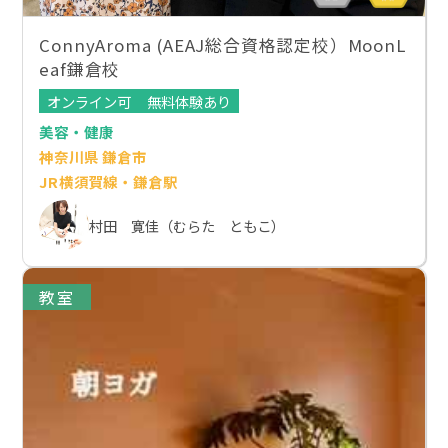
ConnyAroma (AEAJ総合資格認定校）MoonL
eaf鎌倉校
オンライン可
無料体験あり
美容・健康
神奈川県 鎌倉市
JR横須賀線・鎌倉駅
村田 寛佳（むらた ともこ）
教室