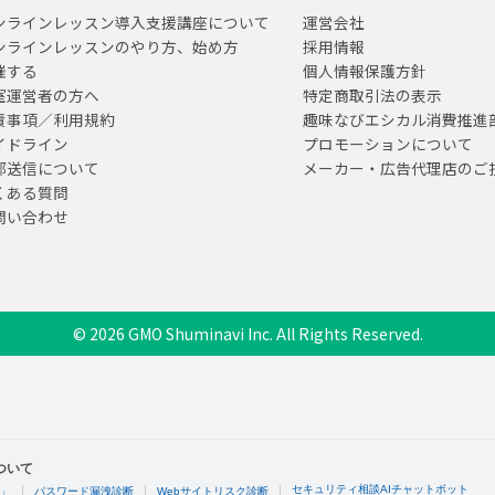
ンラインレッスン導入支援講座について
運営会社
ンラインレッスンのやり方、始め方
採用情報
催する
個人情報保護方針
室運営者の方へ
特定商取引法の表示
責事項／利用規約
趣味なびエシカル消費推進
イドライン
プロモーションについて
部送信について
メーカー・広告代理店のご
くある質問
問い合わせ
© 2026 GMO Shuminavi Inc. All Rights Reserved.