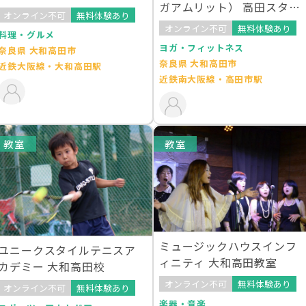
ガアムリット） 高田スタジ
ン）
オンライン不可
無料体験あり
オ
オンライン不可
無料体験あり
料理・グルメ
ヨガ・フィットネス
奈良県 大和高田市
奈良県 大和高田市
近鉄大阪線・大和高田駅
近鉄南大阪線・高田市駅
教室
教室
ミュージックハウスインフ
ユニークスタイルテニスア
ィニティ 大和高田教室
カデミー 大和高田校
オンライン不可
無料体験あり
オンライン不可
無料体験あり
楽器・音楽