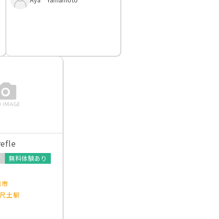
fle
可
無料体験あり
田市
尺土駅