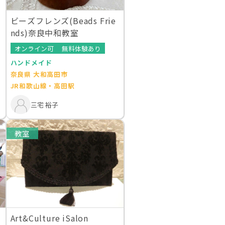
ビーズフレンズ(Beads Frie
nds)奈良中和教室
オンライン可
無料体験あり
ラミング教室
ハンドメイド
奈良県 大和高田市
JR和歌山線・高田駅
三宅 裕子
教室
Art&Culture iSalon