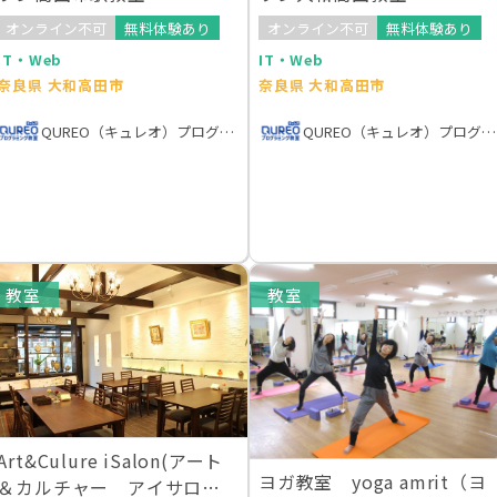
オンライン不可
無料体験あり
オンライン不可
無料体験あり
IT・Web
IT・Web
奈良県 大和高田市
奈良県 大和高田市
QUREO（キュレオ）プログラミング教室
QUREO（キュレオ）プログ
教室
教室
Art&Culure iSalon(アート
ヨガ教室 yoga amrit（ヨ
＆カルチャー アイサロ