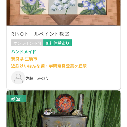
RINOトールペイント教室
オンライン不可
無料体験あり
ハンドメイド
奈良県 生駒市
近鉄けいはんな線・学研奈良登美ヶ丘駅
佐藤 みのり
教室