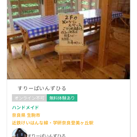
すりーぱいんずひる
オンライン不可
無料体験あり
ハンドメイド
奈良県 生駒市
近鉄けいはんな線・学研奈良登美ヶ丘駅
すりーぱいんずひる