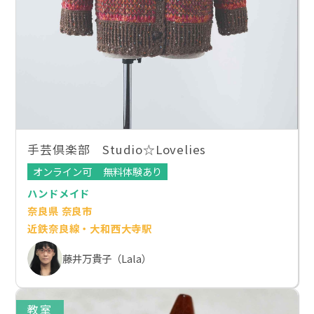
手芸倶楽部 Studio☆Lovelies
オンライン可
無料体験あり
ハンドメイド
奈良県 奈良市
近鉄奈良線・大和西大寺駅
藤井万貴子（Lala）
教室