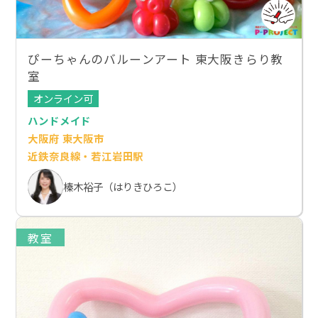
ぴーちゃんのバルーンアート 東大阪きらり教
室
オンライン可
ハンドメイド
大阪府 東大阪市
近鉄奈良線・若江岩田駅
榛木裕子（はりきひろこ）
教室