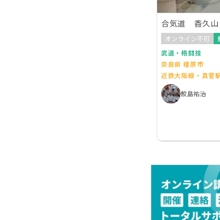
合気道 香久山
オンライン不可
武道・格闘技
奈良県 橿原市
近鉄大阪線・真菅
鮫島祐治