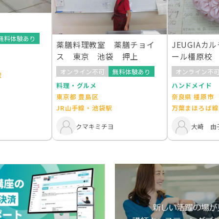
無料体験あり
薬膳料理教室 薬膳チョイ
JEUGIAカ
ス 東京 池袋 押上
ール橿原校
オンライン不可
無料体験あり
オンライン不
駅
料理・グルメ
ハンドメイド
東京都 豊島区
奈良県 橿原市
JR山手線・池袋駅
万葉まほろば線
クマキミチヨ
大崎 由