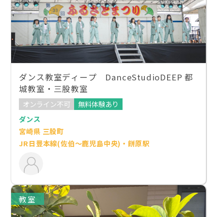
ダンス教室ディープ DanceStudioDEEP 都
城教室・三股教室
オンライン不可
無料体験あり
ダンス
宮崎県 三股町
JR日豊本線(佐伯～鹿児島中央)・餅原駅
教室