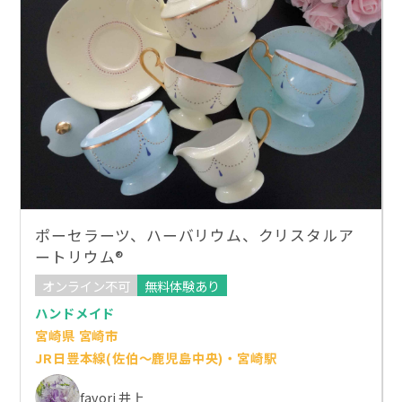
ポーセラーツ、ハーバリウム、クリスタルア
ートリウム®️
オンライン不可
無料体験あり
ハンドメイド
宮崎県 宮崎市
JR日豊本線(佐伯～鹿児島中央)・宮崎駅
favori 井上