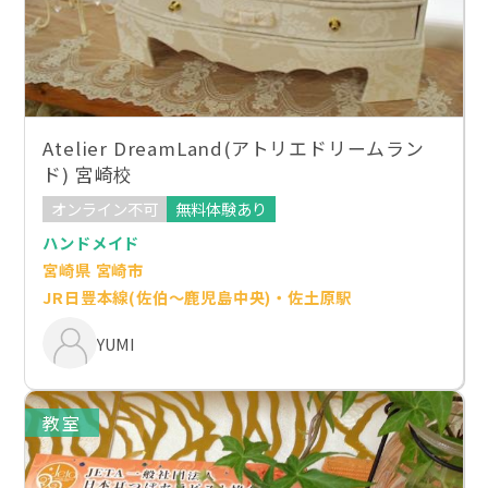
Atelier DreamLand(アトリエドリームラン
ド) 宮崎校
オンライン不可
無料体験あり
ハンドメイド
宮崎県 宮崎市
JR日豊本線(佐伯～鹿児島中央)・佐土原駅
YUMI
教室