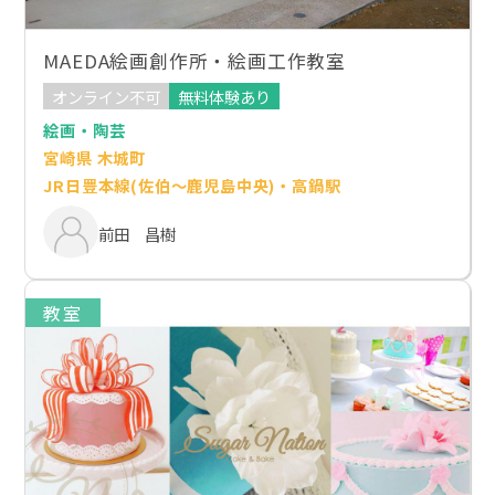
MAEDA絵画創作所・絵画工作教室
オンライン不可
無料体験あり
絵画・陶芸
宮崎県 木城町
JR日豊本線(佐伯～鹿児島中央)・高鍋駅
前田 昌樹
教室