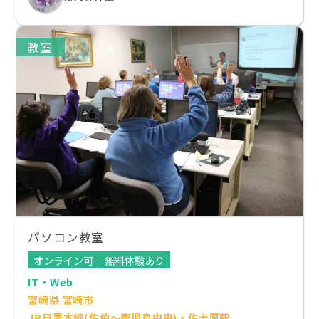
教室
パソコン教室
オンライン可
無料体験あり
IT・Web
宮崎県 宮崎市
JR日豊本線(佐伯～鹿児島中央)・佐土原駅