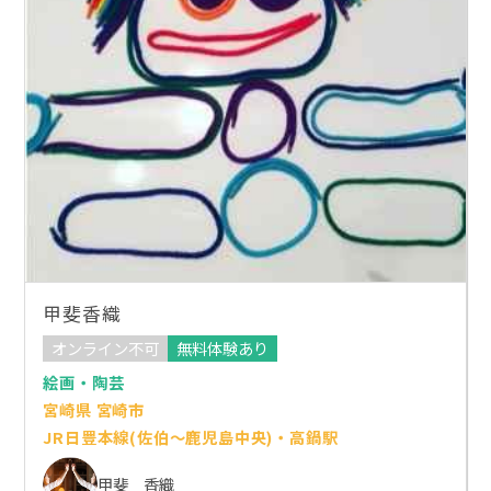
甲斐香織
オンライン不可
無料体験あり
絵画・陶芸
宮崎県 宮崎市
JR日豊本線(佐伯～鹿児島中央)・高鍋駅
甲斐 香織