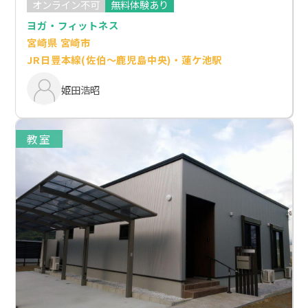
オンライン不可
無料体験あり
ヨガ・フィットネス
宮崎県 宮崎市
JR日豊本線(佐伯～鹿児島中央)・蓮ケ池駅
姫田浩昭
教室