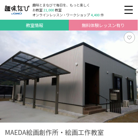
趣味とまなびで毎日を、もっと楽しく
お教室
21,000
教室
オンラインレッスン・ワークショップ
4,400
件
教室情報
無料体験レッスン有り
MAEDA絵画創作所・絵画工作教室