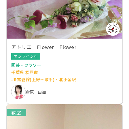
アトリエ Flower Flower
オンライン可
園芸・フラワー
千葉県 松戸市
JR常磐線(上野～取手)・北小金駅
倉原 由加
教室