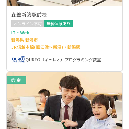
森塾新潟駅前校
オンライン不可
無料体験あり
IT・Web
新潟県 新潟市
JR信越本線(直江津～新潟)・新潟駅
QUREO（キュレオ）プログラミング教室
教室