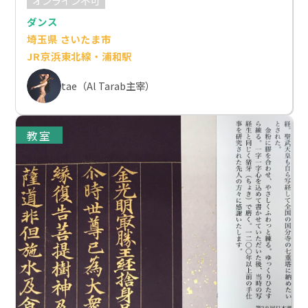
オンライン不可
ダンス
埼玉県 さいたま市
JR京浜東北線・浦和駅
tae（Al Tarab主宰）
教室