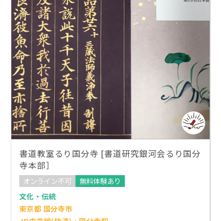
書道教室るり国分寺 [書道研究銀河会るり国分
寺本部］
オンライン不可
無料体験あり
文化・伝統
東京都 国分寺市
JR中央線(快速)・国分寺駅