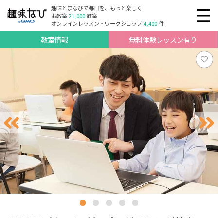
趣味とまなびで毎日を、もっと楽しく
お教室
21,000
教室
オンラインレッスン・ワークショップ
4,400
件
教室情報
無料体験レッスン有り