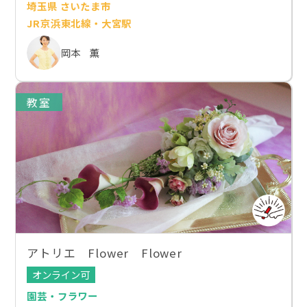
埼玉県 さいたま市
JR京浜東北線・大宮駅
岡本 薫
教室
アトリエ Flower Flower
オンライン可
園芸・フラワー