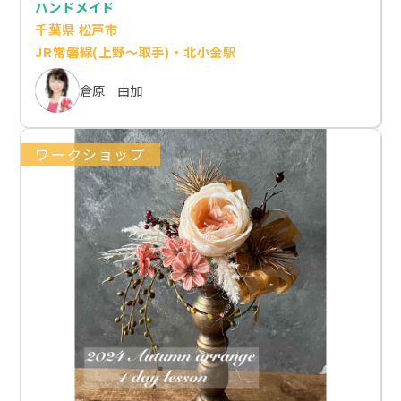
ハンドメイド
千葉県 松戸市
JR常磐線(上野～取手)・北小金駅
倉原 由加
ワークショップ