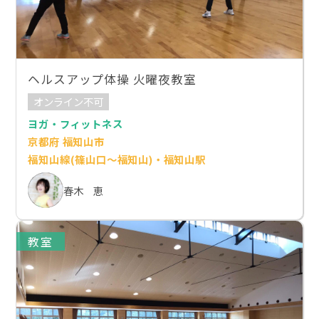
ヘルスアップ体操 火曜夜教室
オンライン不可
ヨガ・フィットネス
京都府 福知山市
福知山線(篠山口～福知山)・福知山駅
春木 恵
教室