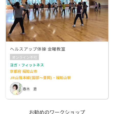
ヘルスアップ体操 金曜教室
オンライン不可
ヨガ・フィットネス
京都府 福知山市
JR山陰本線(園部～豊岡)・福知山駅
春木 恵
お勧めのワークショップ