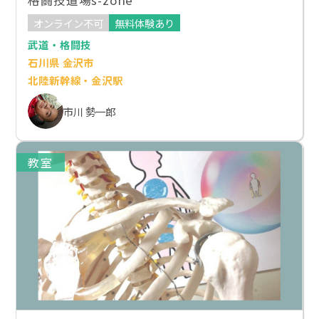
格闘技道場s-zone
オンライン不可
無料体験あり
武道・格闘技
石川県 金沢市
北陸新幹線・金沢駅
市川 勢一郎
教室