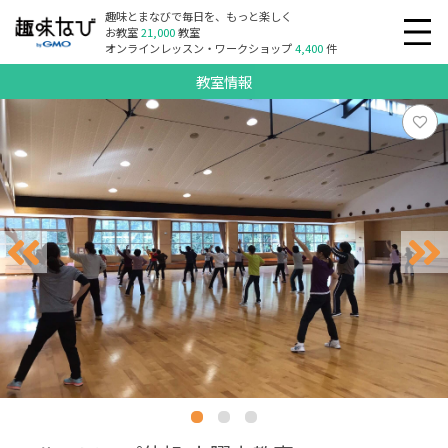
趣味とまなびで毎日を、もっと楽しく
お教室
21,000
教室
オンラインレッスン・ワークショップ
4,400
件
教室情報