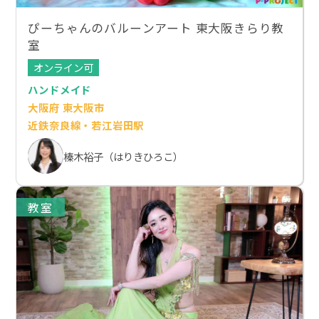
ぴーちゃんのバルーンアート 東大阪きらり教
室
オンライン可
ハンドメイド
大阪府 東大阪市
近鉄奈良線・若江岩田駅
榛木裕子（はりきひろこ）
教室