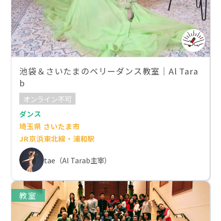
池袋＆さいたまのベリーダンス教室｜Al Tara
b
オンライン不可
ダンス
埼玉県 さいたま市
JR京浜東北線・浦和駅
tae（Al Tarab主宰）
教室