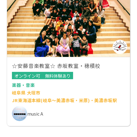
☆安藤音楽教室☆ 赤坂教室・穂積校
オンライン可
無料体験あり
楽器・音楽
岐阜県 大垣市
JR東海道本線(岐阜～美濃赤坂・米原)・美濃赤坂駅
music A