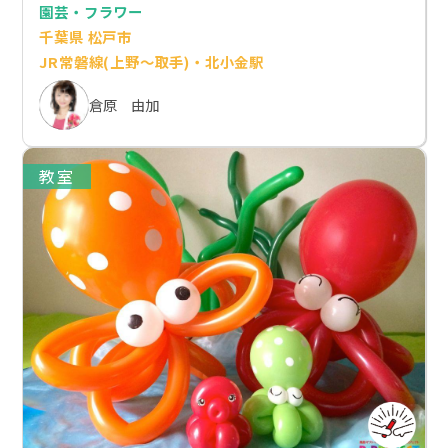
園芸・フラワー
千葉県 松戸市
JR常磐線(上野～取手)・北小金駅
倉原 由加
教室