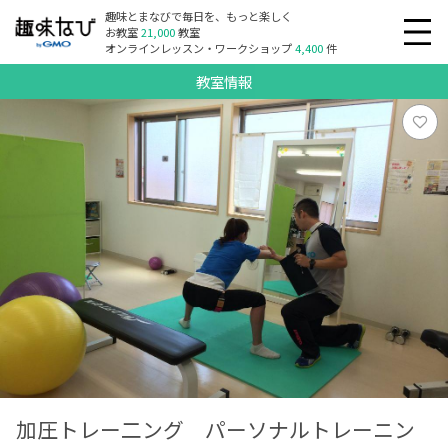
趣味とまなびで毎日を、もっと楽しく
お教室
21,000
教室
オンラインレッスン・ワークショップ
4,400
件
教室情報
加圧トレー二ング パーソナルトレーニン