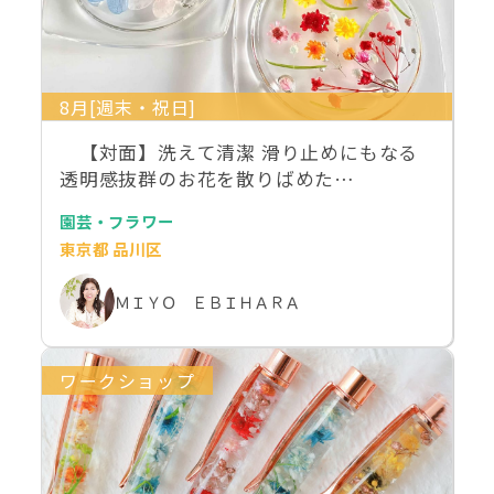
8月[週末・祝日]
【対面】洗えて清潔 滑り止めにもなる
透明感抜群のお花を散りばめた…
園芸・フラワー
東京都 品川区
ＭＩＹＯ ＥＢＩＨＡＲＡ
ワークショップ