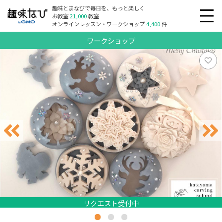
趣味とまなびで毎日を、もっと楽しく
お教室
21,000
教室
オンラインレッスン・ワークショップ
4,400
件
ワークショップ
リクエスト受付中
リクエスト受付中
リクエスト受付中
リクエスト受付中