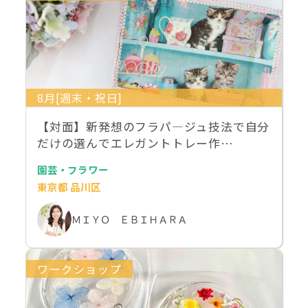
8月[週末・祝日]
【対面】新発想のフラパ―ジュ技法で自分
だけの選んでエレガントトレー作…
園芸・フラワー
東京都 品川区
ＭＩＹＯ ＥＢＩＨＡＲＡ
ワークショップ