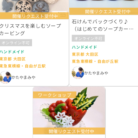
開催リクエスト受付中
開催リクエスト受付中
石けんでバックづくり♪
クリスマスを楽しむソープ
（はじめてのソープカービ
カービング
ング１）
オンライン不可
オンライン不可
ハンドメイド
ハンドメイド
東京都 大田区
東京都 大田区
東急東横線・自由が丘駅
東急東横線・自由が丘駅
かたやまみや
かたやまみや
ワークショップ
開催リクエスト受付中