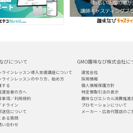
なびについて
GMO趣味なび株式会社に
ンラインレッスン導入支援講座について
運営会社
ンラインレッスンのやり方、始め方
採用情報
催する
個人情報保護方針
室運営者の方へ
特定商取引法の表示
責事項／利用規約
趣味なびエシカル消費推進
イドライン
プロモーションについて
部送信について
メーカー・広告代理店のご
くある質問
問い合わせ