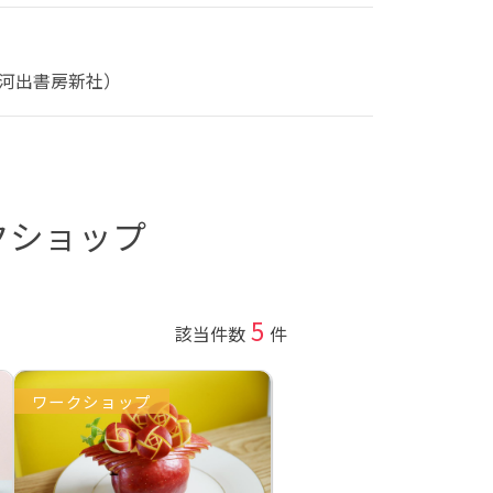
（河出書房新社）
クショップ
5
該当件数
件
ワークショップ