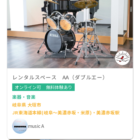
レンタルスペース AA（ダブルエー）
オンライン可
無料体験あり
楽器・音楽
岐阜県 大垣市
JR東海道本線(岐阜～美濃赤坂・米原)・美濃赤坂駅
music A