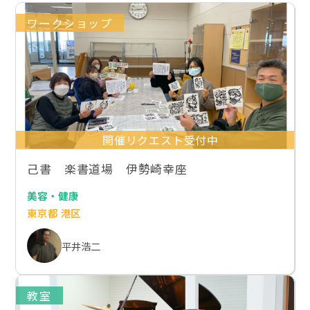
ワークショップ
開催リクエスト受付中
己書 楽書道場 伊勢崎幸座
美容・健康
東京都 港区
平井浩二
教室