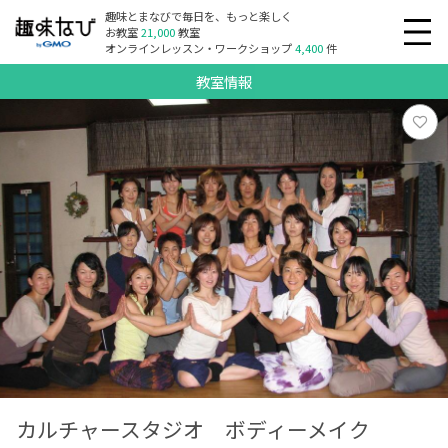
趣味とまなびで毎日を、もっと楽しく
お教室
21,000
教室
オンラインレッスン・ワークショップ
4,400
件
教室情報
カルチャースタジオ ボディーメイク