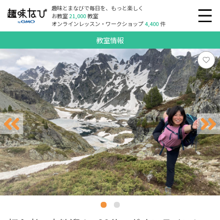
趣味とまなびで毎日を、もっと楽しく
お教室
21,000
教室
オンラインレッスン・ワークショップ
4,400
件
教室情報