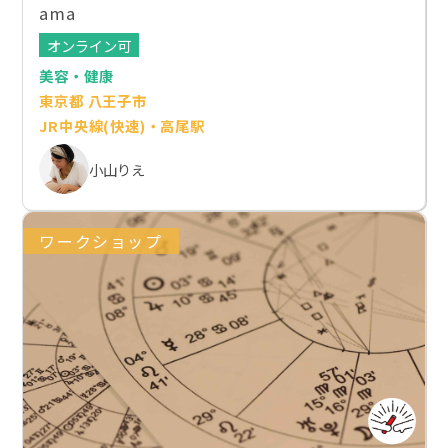
ama
オンライン可
美容・健康
東京都 八王子市
JR中央線(快速)・高尾駅
小山りえ
ワークショップ