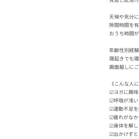
天候や気分に
隙間時間を有
おうち時間が
年齢性別経験
寝起きでも寝
画面越しにご
《こんな人に
☑ヨガに興味
☑呼吸が浅い
☑運動不足を
☑疲れがなか
☑身体を解し
☑出かけずと