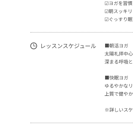
☑ヨガを習慣
☑朝スッキリ
☑ぐっすり眠
レッスンスケジュール
■朝活ヨガ 月
太陽礼拝中心
深まる呼吸と
■快眠ヨガ 月3
ゆるやかなリ
上質で健やか
※詳しいスケ