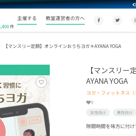
主催する
教室運営者の方へ
4,400
件
【マンスリー定額】オンラインおうちヨガ＊AYANA YOGA
【マンスリー
AYANA YOGA
ヨガ・フィットネス（
0
女性向け
男性向け
隙間時間を味方に付け