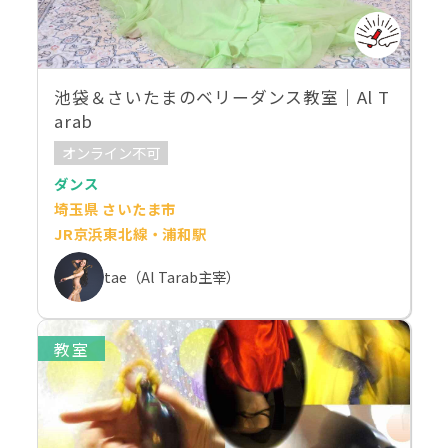
池袋＆さいたまのベリーダンス教室｜Al T
arab
オンライン不可
ダンス
埼玉県 さいたま市
JR京浜東北線・浦和駅
tae（Al Tarab主宰）
教室