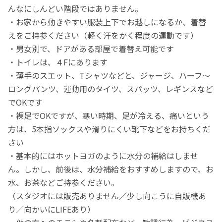
んなにしんどい階段ではありません。
・お家から動きやすい服装上下でお越しになるか、着替
えをご持参ください（軽く汗をかく程度の運動です）
・男女別で、ドアがある部屋で着替え可能です
・トイレは、４Fにあります
・薄手のスエット、Tシャツなどと、ジャージ、ハーフ〜
ロングパンツ、運動用のタイツ、スパッツ、レギンスなど
でOKです
・裸足でOKですが、寒い時期、足が冷える、痛いという
方は、5本指ソックスや滑りにくい靴下などをお持ちくだ
さい
・基本的にはホットヨガのように水分の補給はしませ
ん。しかし、前後は、水分補給をおすすめしますので、お
水、お茶などご持参ください。
（スタジオには販売ありません／少し向こうに自販機あ
り／向かいにLIFEあり）