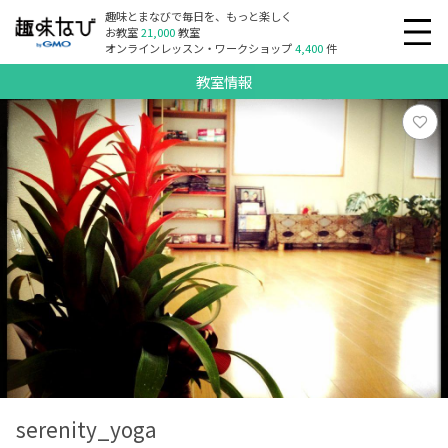
趣味とまなびで毎日を、もっと楽しく
お教室
21,000
教室
オンラインレッスン・ワークショップ
4,400
件
教室情報
serenity_yoga