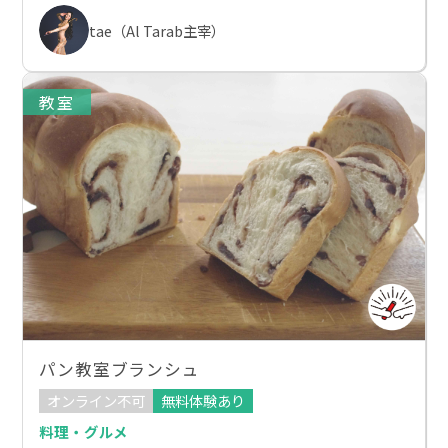
tae（Al Tarab主宰）
教室
パン教室ブランシュ
オンライン不可
無料体験あり
料理・グルメ