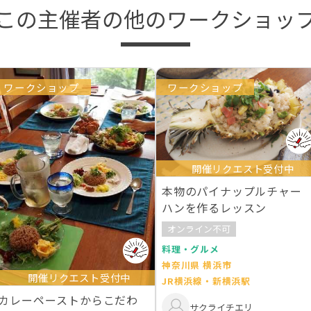
この主催者の他のワークショッ
ワークショップ
ワークショップ
開催リクエスト受付中
本物のパイナップルチャー
ハンを作るレッスン
オンライン不可
料理・グルメ
神奈川県 横浜市
開催リクエスト受付中
JR横浜線・新横浜駅
カレーペーストからこだわ
サクライチエリ