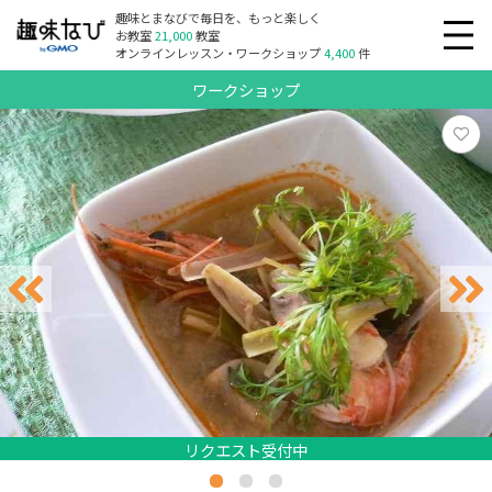
趣味とまなびで毎日を、もっと楽しく
お教室
21,000
教室
オンラインレッスン・ワークショップ
4,400
件
ワークショップ
リクエスト受付中
リクエスト受付中
リクエスト受付中
リクエスト受付中