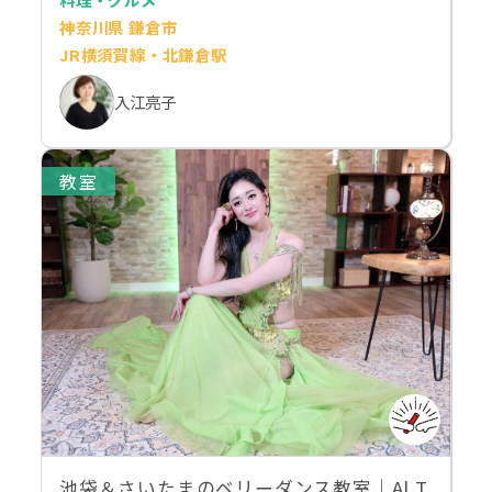
神奈川県 鎌倉市
JR横須賀線・北鎌倉駅
入江亮子
教室
池袋＆さいたまのベリーダンス教室｜Al T