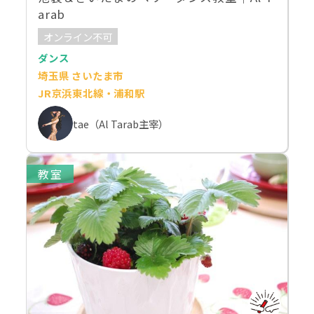
arab
オンライン不可
ダンス
埼玉県 さいたま市
JR京浜東北線・浦和駅
tae（Al Tarab主宰）
教室