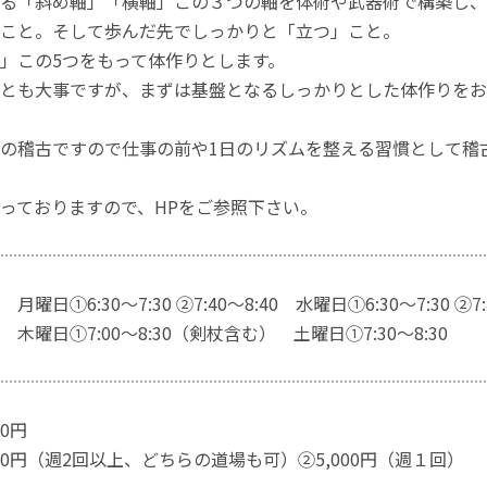
る「斜め軸」「横軸」この３つの軸を体術や武器術で構築し、
こと。そして歩んだ先でしっかりと「立つ」こと。
」この5つをもって体作りとします。
とも大事ですが、まずは基盤となるしっかりとした体作りをお
の稽古ですので仕事の前や1日のリズムを整える習慣として稽
っておりますので、HPをご参照下さい。
①6:30～7:30 ②7:40～8:40 水曜日①6:30～7:30 ②7:4
曜日①7:00～8:30（剣杖含む） 土曜日①7:30～8:30
00円
000円（週2回以上、どちらの道場も可）②5,000円（週１回）