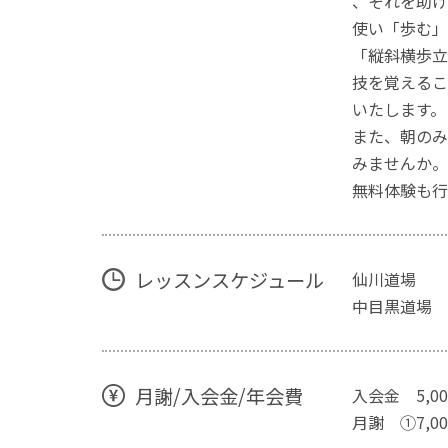
、それを助け
使い「歩む」
「縦斜横歩立
技を覚えるこ
いたします。
また、朝のみ
みませんか。
無料体験も行
レッスンスケジュール
仙川道場 月曜日
中目黒道場 木
月謝/入会金/年会費
入会金 5,0
月謝 ①7,