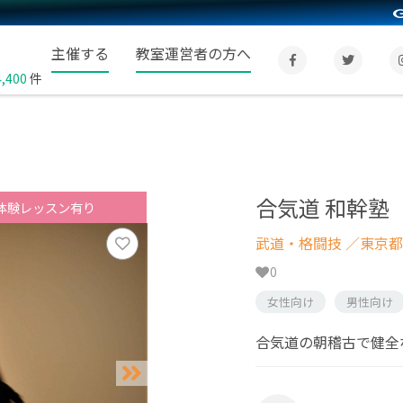
主催する
教室運営者の方へ
4,400
件
合気道 和幹塾
体験レッスン有り
武道・格闘技
／東京都
0
女性向け
男性向け
合気道の朝稽古で健全