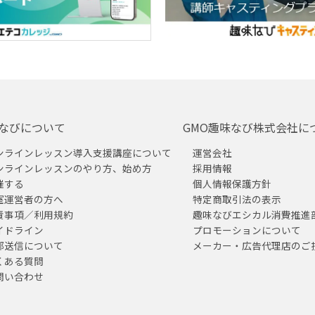
なびについて
GMO趣味なび株式会社に
ンラインレッスン導入支援講座について
運営会社
ンラインレッスンのやり方、始め方
採用情報
催する
個人情報保護方針
室運営者の方へ
特定商取引法の表示
責事項／利用規約
趣味なびエシカル消費推進
イドライン
プロモーションについて
部送信について
メーカー・広告代理店のご
くある質問
問い合わせ