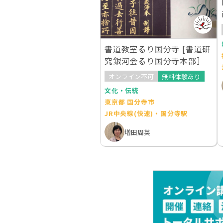
書道教室るり国分寺 [書道研
究銀河会るり国分寺本部］
オンライン不可
無料体験あり
文化・伝統
東京都 国分寺市
JR中央線(快速)・国分寺駅
増田周英