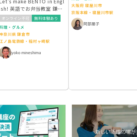
Let's make BENTO in Engl
大阪府 寝屋川市
ish! 英語でお弁当教室 鎌倉
京阪本線・寝屋川市駅
湘南教室
オンライン不可
無料体験あり
阿部朋子
料理・グルメ
神奈川県 鎌倉市
江ノ島電鉄線・稲村ヶ崎駅
yoko mineshima