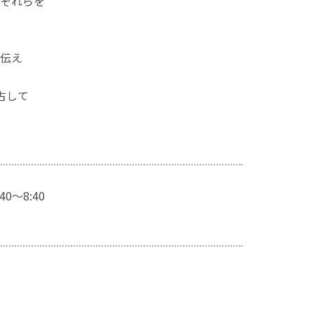
それらを
伝え
古して
0～8:40