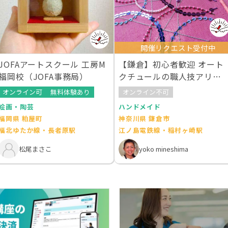
開催リクエスト受付中
JOFAアートスクール 工房M
【鎌倉】初心者歓迎 オート
福岡校（JOFA事務局）
クチュールの職人技アリワ
ーク刺繍の世界
オンライン可
無料体験あり
オンライン不可
絵画・陶芸
ハンドメイド
福岡県 粕屋町
神奈川県 鎌倉市
福北ゆたか線・長者原駅
江ノ島電鉄線・稲村ヶ崎駅
松尾まさこ
yoko mineshima