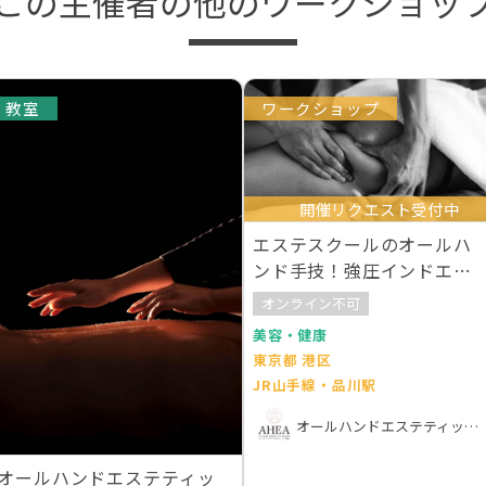
この主催者の他のワークショッ
教室
ワークショップ
開催リクエスト受付中
エステスクールのオールハ
ンド手技！強圧インドエス
テを体験・学ぶ！
オンライン不可
美容・健康
東京都 港区
JR山手線・品川駅
オールハンドエステティック協会
オールハンドエステティッ