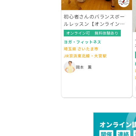
初心者さんのバランスボー
ルレッスン【オンラインレ
ッスンあり】
オンライン可
無料体験あり
ヨガ・フィットネス
埼玉県 さいたま市
JR京浜東北線・大宮駅
岡本 薫