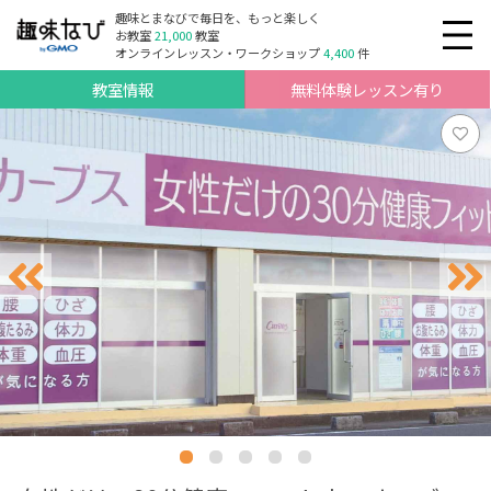
趣味とまなびで毎日を、もっと楽しく
お教室
21,000
教室
オンラインレッスン・ワークショップ
4,400
件
教室情報
無料体験レッスン有り