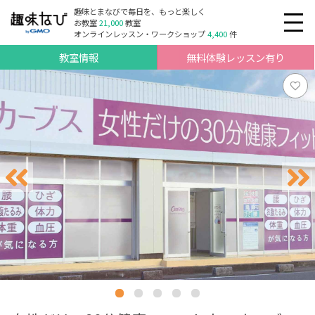
趣味とまなびで毎日を、もっと楽しく
お教室
21,000
教室
オンラインレッスン・ワークショップ
4,400
件
教室情報
無料体験レッスン有り