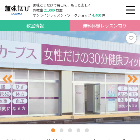
趣味とまなびで毎日を、もっと楽しく
お教室
21,000
教室
オンラインレッスン・ワークショップ
4,400
件
教室情報
無料体験レッスン有り