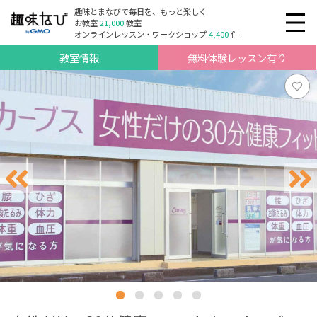
趣味とまなびで毎日を、もっと楽しく
お教室
21,000
教室
オンラインレッスン・ワークショップ
4,400
件
教室情報
無料体験レッスン有り