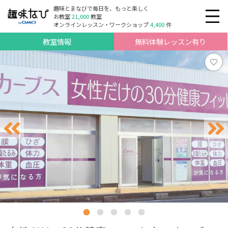
趣味とまなびで毎日を、もっと楽しく
お教室
21,000
教室
オンラインレッスン・ワークショップ
4,400
件
教室情報
無料体験レッスン有り