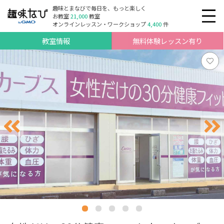
趣味とまなびで毎日を、もっと楽しく
お教室
21,000
教室
オンラインレッスン・ワークショップ
4,400
件
教室情報
無料体験レッスン有り