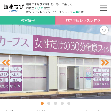
趣味とまなびで毎日を、もっと楽しく
お教室
21,000
教室
オンラインレッスン・ワークショップ
4,400
件
教室情報
無料体験レッスン有り