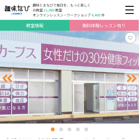
趣味とまなびで毎日を、もっと楽しく
お教室
21,000
教室
オンラインレッスン・ワークショップ
4,400
件
教室情報
無料体験レッスン有り