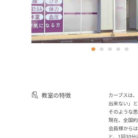
教室の特徴
カーブスは、
出来ない」と
そのような思
現在、全国約
会員様からは
と、1回30