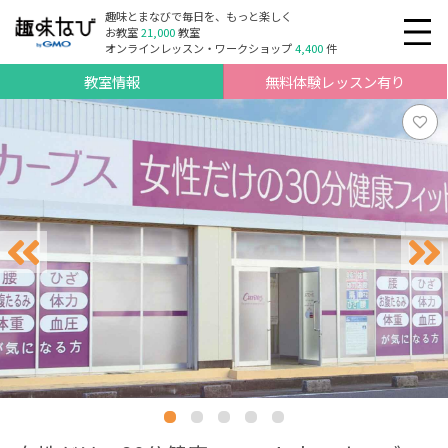
趣味とまなびで毎日を、もっと楽しく
お教室
21,000
教室
オンラインレッスン・ワークショップ
4,400
件
教室情報
無料体験レッスン有り