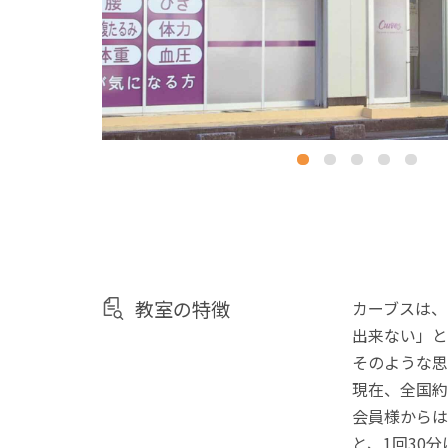
教室の特徴
カーブスは、
出来ない」と
そのような思
現在、全国約
会員様からは
と、1回30