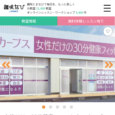
趣味とまなびで毎日を、もっと楽しく
お教室
21,000
教室
オンラインレッスン・ワークショップ
4,400
件
教室情報
無料体験レッスン有り