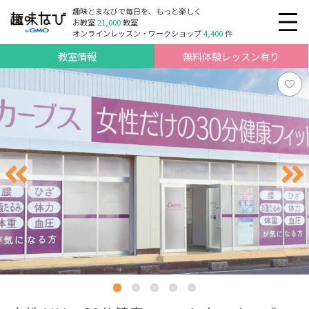
趣味とまなびで毎日を、もっと楽しく
お教室
21,000
教室
オンラインレッスン・ワークショップ
4,400
件
教室情報
無料体験レッスン有り