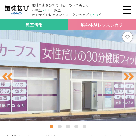
趣味とまなびで毎日を、もっと楽しく
お教室
21,000
教室
オンラインレッスン・ワークショップ
4,400
件
教室情報
無料体験レッスン有り