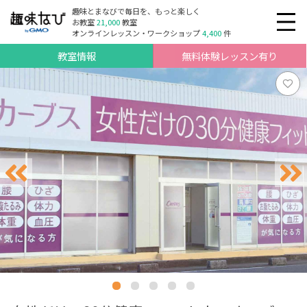
趣味とまなびで毎日を、もっと楽しく
お教室
21,000
教室
オンラインレッスン・ワークショップ
4,400
件
教室情報
無料体験レッスン有り