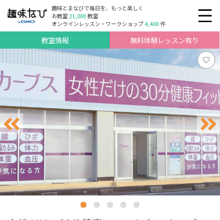
趣味とまなびで毎日を、もっと楽しく
お教室
21,000
教室
オンラインレッスン・ワークショップ
4,400
件
教室情報
無料体験レッスン有り