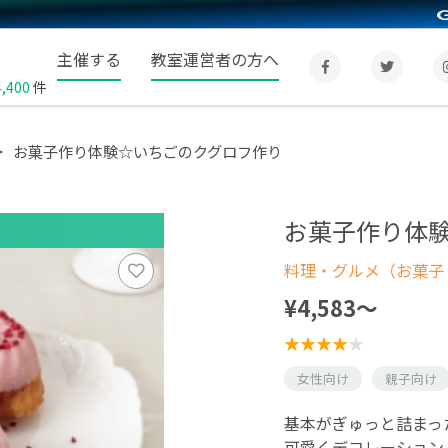
主催する
教室運営者の方へ
4,400
件
お菓子作り体験☆いちごのクグロフ作り
お菓子作り体
料理・グルメ（お菓子
¥4,583〜
女性向け
親子向け
基本がぎゅっと詰まっ
可愛くデコレーション