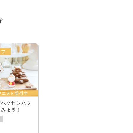
プ
ップ
クエスト受付中
（ヘクセンハウ
てみよう！
可