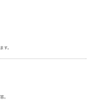
ます。
答。