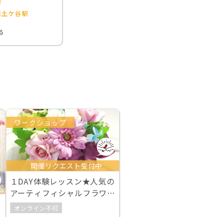
市
保土ケ谷駅
る
ワークショップ
開催リクエスト受付中
１DAY体験レッスン★人気の
アーティフィシャルフラワ
ーアレンジ
オンライン不可