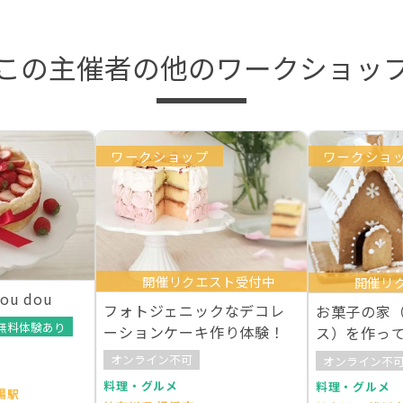
この主催者の他のワークショッ
ワークショップ
ワークショ
開催リクエスト受付中
開催リ
u dou
フォトジェニックなデコレ
お菓子の家
無料体験あり
ーションケーキ作り体験！
ス）を作っ
オンライン不可
オンライン不
料理・グルメ
料理・グルメ
場駅