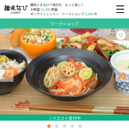
趣味とまなびで毎日を、もっと楽しく
お教室
21,000
教室
オンラインレッスン・ワークショップ
4,400
件
ワークショップ
リクエスト受付中
リクエスト受付中
リクエスト受付中
リクエスト受付中
リクエスト受付中
リクエスト受付中