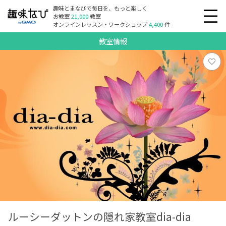
趣味とまなびで毎日を、もっと楽しく
お教室
21,000
教室
オンラインレッスン・ワークショップ
4,400
件
教室情報
ルーシーダットンの隠れ家教室dia-dia