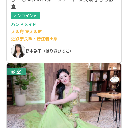
室
オンライン可
ハンドメイド
大阪府 東大阪市
近鉄奈良線・若江岩田駅
榛木裕子（はりきひろこ）
教室