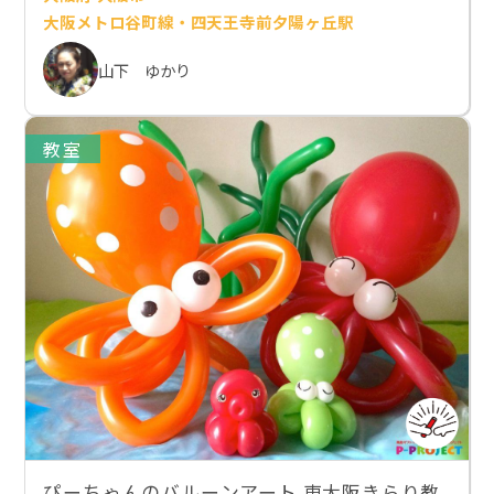
大阪メトロ谷町線・四天王寺前夕陽ヶ丘駅
山下 ゆかり
教室
ぴーちゃんのバルーンアート 東大阪きらり教